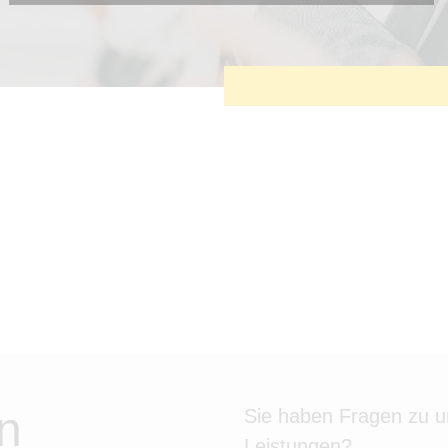
Diese Cookies sind erforderlich, um die grundlegende
Funktionalität der Website zu sichern.
Tracking- und Targeting-Cookies
Diese Cookies sind erforderlich, um unsere Website auf Ihre
Bedürfnisse hin zu optimieren. Hierzu gehört eine
bedarfsgerechte Gestaltung und fortlaufende Verbesserung
unseres Angebotes einschließlich der Verknüpfung zu
Social-Media-Angeboten von z.B. Facebook und LinkedIn.
Betreibercookies
Diese Cookies sind erforderlich, um z.B. Google Maps zu
nutzen oder eingebettete Videos abspielen zu können.
n
Sie haben Fragen zu 
Leistungen?